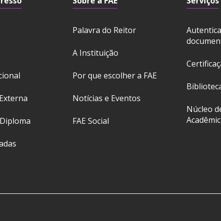
gresso
Sobre a FAE
Serviços
Palavra do Reitor
Autentic
documen
A Instituição
Certifica
cional
Por que escolher a FAE
Bibliotec
Externa
Notícias e Eventos
Núcleo d
Acadêmic
 Diploma
FAE Social
ladas