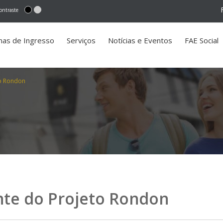
ontraste
mas de Ingresso
Serviços
Notícias e Eventos
FAE Social
to Rondon
nte do Projeto Rondon