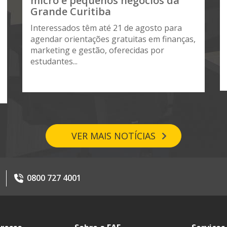
micro e pequenos negócios da
Grande Curitiba
Interessados têm até 21 de agosto para
agendar orientações gratuitas em finanças,
marketing e gestão, oferecidas por
estudantes...
VER MAIS NOTÍCIAS
0800 727 4001