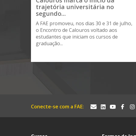
Calouros marca o início da
trajetória universitária no
segundo...
A FAE promoveu, nos dias 30 e 31 de julho,
o Encontro de Calouros voltado aos
estudantes que iniciam os cursos de
graduação...
Conecte-se com a FAE: