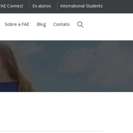
FAE Connect
Ex-alunos
International Students
Sobre a FAE
Blog
Contato