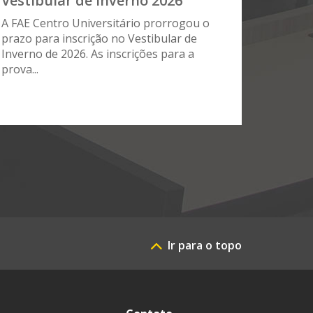
Vestibular de Inverno 2026
A FAE Centro Universitário prorrogou o
prazo para inscrição no Vestibular de
Inverno de 2026. As inscrições para a
prova...
Ir para o topo