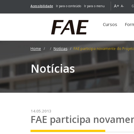
A+
A-
Acessibilidade
Ir para o conteúdo
Ir para o menu
C
Cursos
For
Home
Notícias
FAE participa novamente do Proje
Notícias
14.05.2013
FAE participa novame