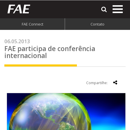
most
o
men
FAE Connect
Contato
do
site
06.05.2013
FAE participa de conferência
internacional
Compartilhe: