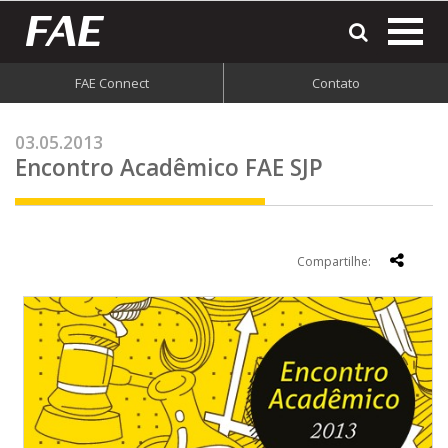
most
o
men
FAE Connect
Contato
do
site
03.05.2013
Encontro Acadêmico FAE SJP
Compartilhe: