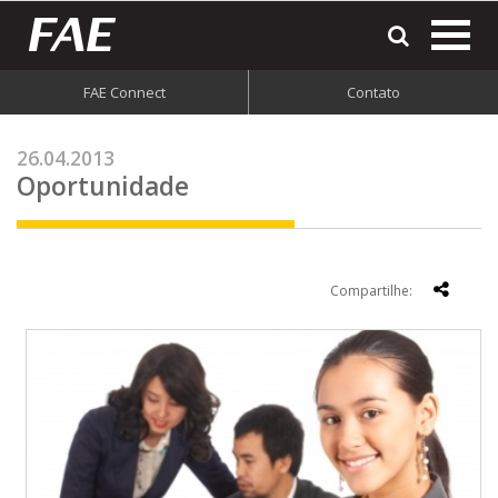
most
o
men
FAE Connect
Contato
do
site
26.04.2013
Oportunidade
Compartilhe: