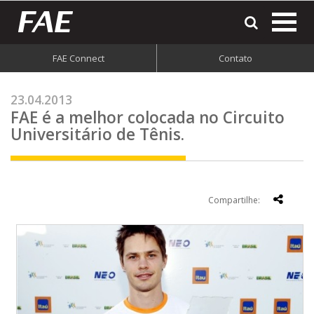
most
o
men
FAE Connect
Contato
do
site
23.04.2013
FAE é a melhor colocada no Circuito
Universitário de Tênis.
Compartilhe: