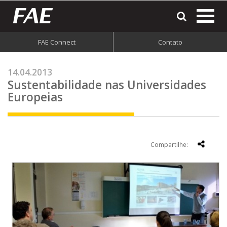
most
o
men
FAE Connect
Contato
do
site
14.04.2013
Sustentabilidade nas Universidades
Europeias
Compartilhe: