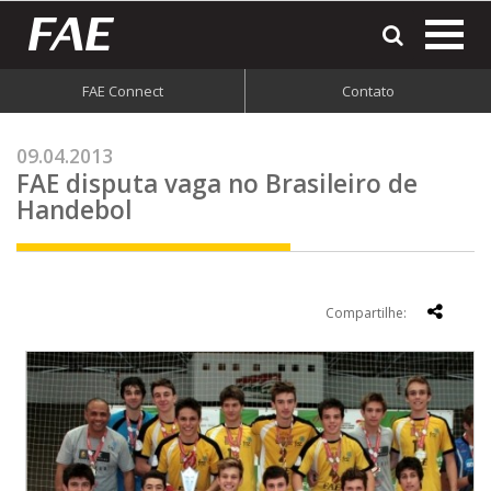
most
o
men
FAE Connect
Contato
do
site
09.04.2013
FAE disputa vaga no Brasileiro de
Handebol
Compartilhe: