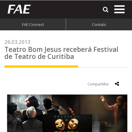
most
o
men
FAE Connect
Contato
do
site
26.03.2013
Teatro Bom Jesus receberá Festival
de Teatro de Curitiba
Compartilhe: