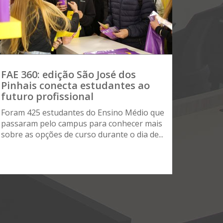
FAE 360: edição São José dos
Pinhais conecta estudantes ao
futuro profissional
Foram 425 estudantes do Ensino Médio que
passaram pelo campus para conhecer mais
sobre as opções de curso durante o dia de...