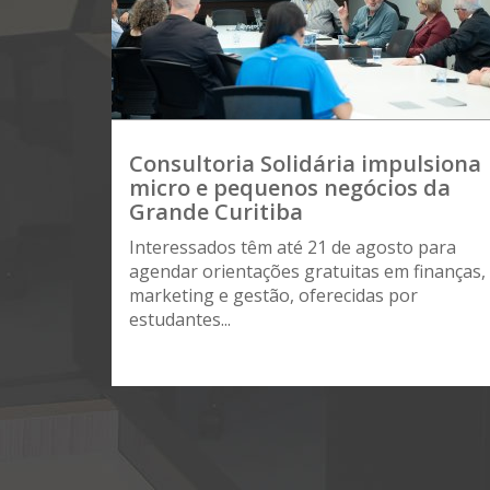
Consultoria Solidária impulsiona
micro e pequenos negócios da
Grande Curitiba
Interessados têm até 21 de agosto para
agendar orientações gratuitas em finanças,
marketing e gestão, oferecidas por
estudantes...