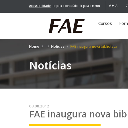
A+
A-
Acessibilidade
Ir para o conteúdo
Ir para o menu
C
Cursos
For
Home
Notícias
FAE inaugura nova biblioteca
Notícias
09.08.2012
FAE inaugura nova bib