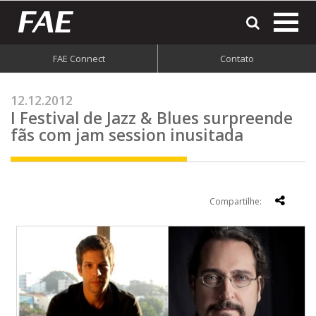
most
o
men
FAE Connect
Contato
do
site
12.12.2012
I Festival de Jazz & Blues surpreende
fãs com jam session inusitada
Compartilhe: