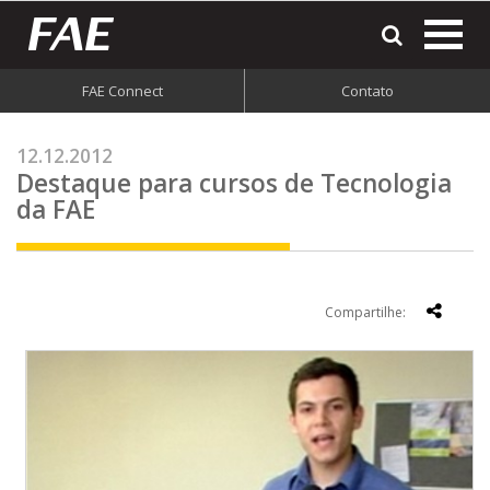
most
o
men
FAE Connect
Contato
do
site
12.12.2012
Destaque para cursos de Tecnologia
da FAE
Compartilhe: