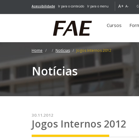
A+
A-
Acessibilidade
Ir para o conteúdo
Ir para o menu
C
Cursos
For
Home
Notícias
Jogos Internos 2012
Notícias
30.11.2012
Jogos Internos 2012