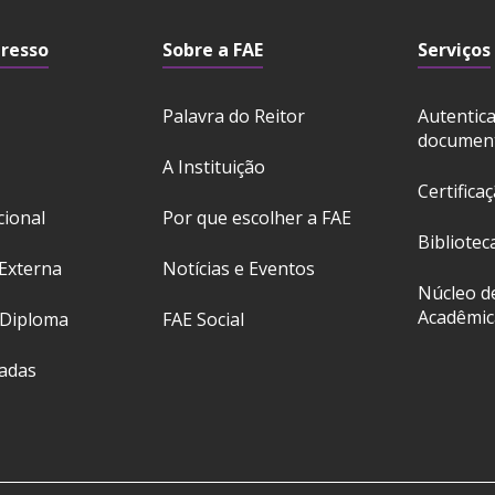
gresso
Sobre a FAE
Serviços
Palavra do Reitor
Autentic
documen
A Instituição
Certifica
cional
Por que escolher a FAE
Bibliotec
Externa
Notícias e Eventos
Núcleo d
Acadêmic
 Diploma
FAE Social
ladas