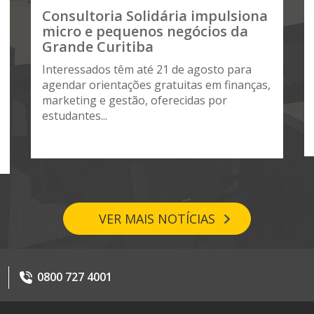
Consultoria Solidária impulsiona
micro e pequenos negócios da
Grande Curitiba
Interessados têm até 21 de agosto para
agendar orientações gratuitas em finanças,
marketing e gestão, oferecidas por
estudantes...
VER MAIS NOTÍCIAS
0800 727 4001