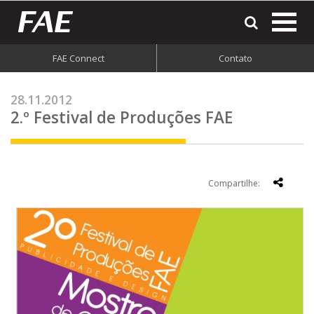
most
o
men
FAE Connect
Contato
do
site
28.11.2012
2.º Festival de Produções FAE
Compartilhe: