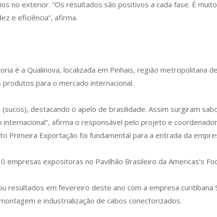
s no exterior. “Os resultados são positivos a cada fase. É muit
z e eficiência”, afirma.
 é a Qualinova, localizada em Pinhais, região metropolitana de
s produtos para o mercado internacional.
sucos), destacando o apelo de brasilidade. Assim surgiram sabore
 internacional”, afirma o responsável pelo projeto e coordenador
eto Primeira Exportação foi fundamental para a entrada da empres
0 empresas expositoras no Pavilhão Brasileiro da Americas’s F
 resultados em fevereiro deste ano com a empresa curitibana S
ontagem e industrialização de cabos conectorizados.