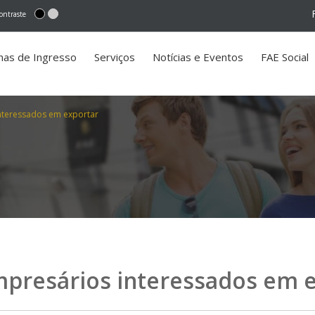
ontraste
mas de Ingresso
Serviços
Notícias e Eventos
FAE Social
nteressados em exportar
mpresários interessados em 