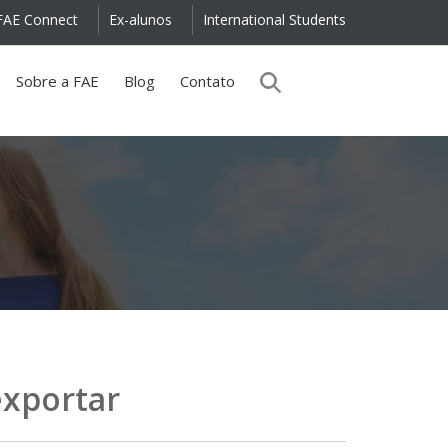
FAE Connect
Ex-alunos
International Students
Sobre a FAE
Blog
Contato
exportar