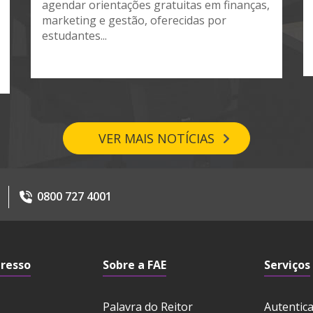
agendar orientações gratuitas em finanças,
marketing e gestão, oferecidas por
estudantes...
VER MAIS NOTÍCIAS
0800 727 4001
gresso
Sobre a FAE
Serviços
Palavra do Reitor
Autentic