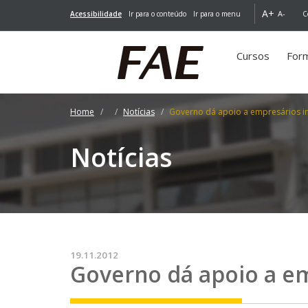
A+
A-
Acessibilidade
Ir para o conteúdo
Ir para o menu
C
Cursos
For
Home
Notícias
Governo dá apoio a empresários i
Notícias
19.11.2012
Governo dá apoio a e