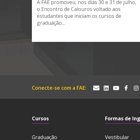
A FAE promoveu, nos dias 30 e 31 de julho,
o Encontro de Calouros voltado aos
estudantes que iniciam os cursos de
graduação...
Conecte-se com a FAE:
Cursos
Formas de In
Graduação
Vestibular