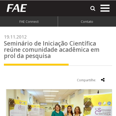
most
o
men
FAE Connect
Contato
do
site
19.11.2012
Seminário de Iniciação Científica
reúne comunidade acadêmica em
prol da pesquisa
Compartilhe: