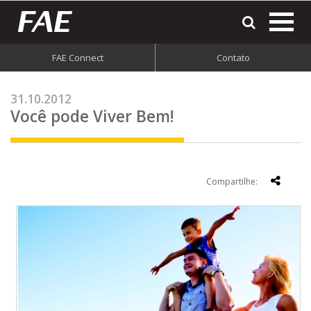
most
o
men
FAE Connect
Contato
do
site
31.10.2012
Você pode Viver Bem!
Compartilhe: