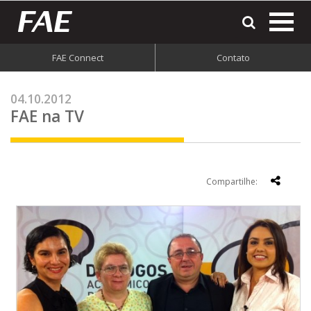
most
o
men
FAE Connect
Contato
do
site
04.10.2012
FAE na TV
Compartilhe: