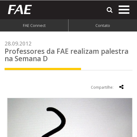
most
o
men
FAE Connect
Contato
do
site
28.09.2012
Professores da FAE realizam palestra
na Semana D
Compartilhe: