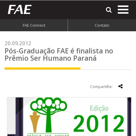
most
o
men
FAE Connect
Contato
do
site
20.09.2012
Pós-Graduação FAE é finalista no
Prêmio Ser Humano Paraná
Compartilhe: