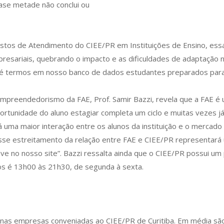
uase metade não conclui ou
stos de Atendimento do CIEE/PR em Instituições de Ensino, essa
presariais, quebrando o impacto e as dificuldades de adaptação 
 é termos em nosso banco de dados estudantes preparados para 
reendedorismo da FAE, Prof. Samir Bazzi, revela que a FAE é um
unidade do aluno estagiar completa um ciclo e muitas vezes já ab
á uma maior interação entre os alunos da instituição e o mercado
Esse estreitamento da relação entre FAE e CIEE/PR representará 
reve no nosso site”. Bazzi ressalta ainda que o CIEE/PR possui 
nos é 13h00 às 21h30, de segunda à sexta.
 nas empresas conveniadas ao CIEE/PR de Curitiba. Em média são