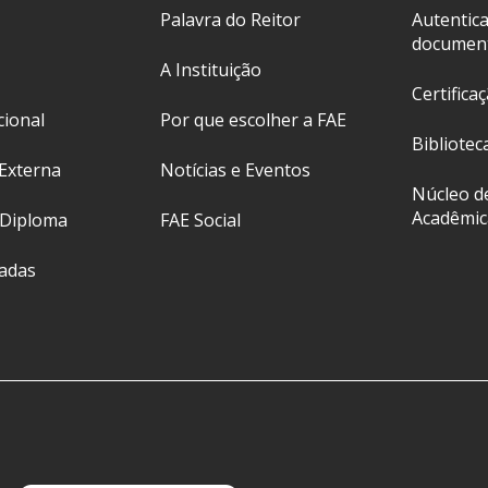
Palavra do Reitor
Autentic
documen
A Instituição
Certifica
cional
Por que escolher a FAE
Bibliotec
Externa
Notícias e Eventos
Núcleo d
Acadêmic
 Diploma
FAE Social
ladas