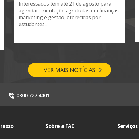
Interessados têm até 21 de agosto para
agendar orientações gratuitas em finanças,
marketing e gestão, oferecidas por
estudantes...
VER MAIS NOTÍCIAS
0800 727 4001
gresso
Sobre a FAE
Serviços