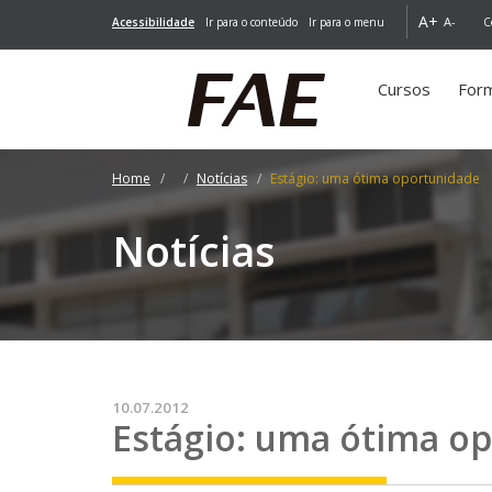
A+
A-
Acessibilidade
Ir para o conteúdo
Ir para o menu
C
Cursos
For
Home
Notícias
Estágio: uma ótima oportunidade
Notícias
10.07.2012
Estágio: uma ótima o