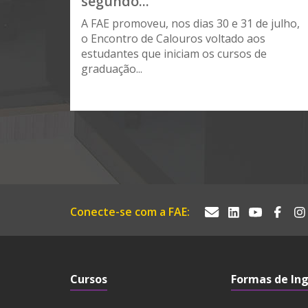
segundo...
A FAE promoveu, nos dias 30 e 31 de julho,
o Encontro de Calouros voltado aos
estudantes que iniciam os cursos de
graduação...
Conecte-se com a FAE:
Cursos
Formas de In