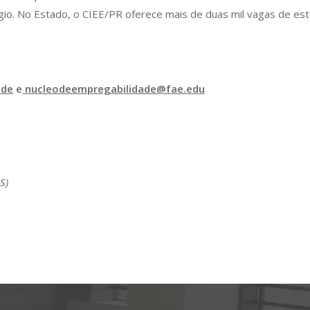
io. No Estado, o CIEE/PR oferece mais de duas mil vagas de está
ade
e
nucleodeempregabilidade@fae.edu
S)