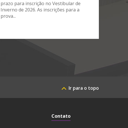
prazo para inscrição no Vestibular de
Inverno de 2026. As inscrições para a
prova...
Ir para o topo
Contato