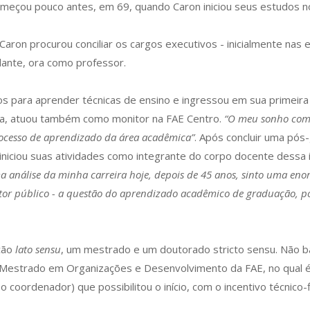
o começou pouco antes, em 69, quando Caron iniciou seus estudos
 Caron procurou conciliar os cargos executivos - inicialmente na
dante, ora como professor.
 para aprender técnicas de ensino e ingressou em sua primeira 
a, atuou também como monitor na FAE Centro.
“O meu sonho como 
rocesso de aprendizado da área acadêmica”
. Após concluir uma pós
niciou suas atividades como integrante do corpo docente dessa i
análise da minha carreira hoje, depois de 45 anos, sinto uma enorm
etor público - a questão do aprendizado acadêmico de graduação, p
ção
lato sensu
, um mestrado e um doutorado stricto sensu. Não b
 Mestrado em Organizações e Desenvolvimento da FAE, no qual é 
 coordenador) que possibilitou o início, com o incentivo técnico