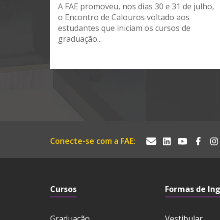
A FAE promoveu, nos dias 30 e 31 de julho,
o Encontro de Calouros voltado aos
estudantes que iniciam os cursos de
graduação...
Conecte-se com a FAE:
Cursos
Formas de In
Graduação
Vestibular