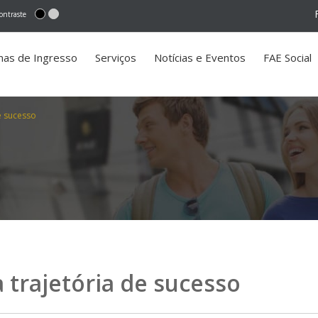
ontraste
mas de Ingresso
Serviços
Notícias e Eventos
FAE Social
e sucesso
 trajetória de sucesso