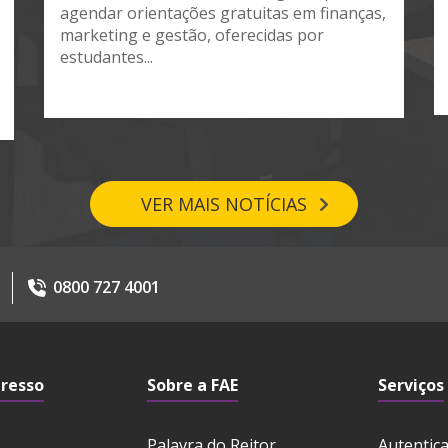
agendar orientações gratuitas em finanças,
marketing e gestão, oferecidas por
estudantes...
VER MAIS NOTÍCIAS
0800 727 4001
gresso
Sobre a FAE
Serviços
Palavra do Reitor
Autentic