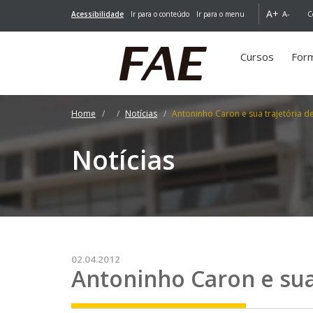
A+
A-
Acessibilidade
Ir para o conteúdo
Ir para o menu
C
Cursos
For
Home
Notícias
Antoninho Caron e sua trajetória d
Notícias
02.04.2012
Antoninho Caron e sua