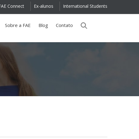
FAE Connect
Ex-alunos
International Students
Sobre a FAE
Blog
Contato