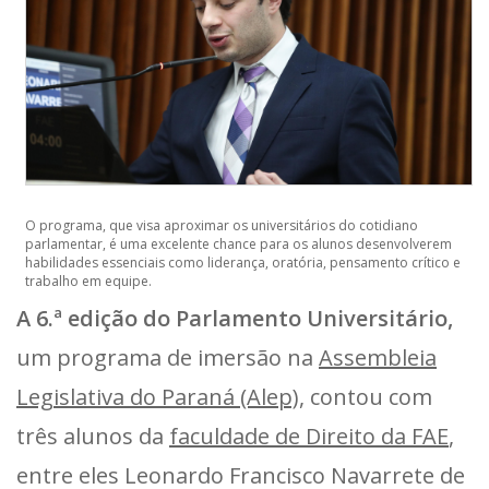
O programa, que visa aproximar os universitários do cotidiano
parlamentar, é uma excelente chance para os alunos desenvolverem
habilidades essenciais como liderança, oratória, pensamento crítico e
trabalho em equipe.
A 6.ª edição do Parlamento Universitário,
um programa de imersão na
Assembleia
Legislativa do Paraná (Alep)
, contou com
três alunos da
faculdade de Direito da FAE
,
entre eles Leonardo Francisco Navarrete de