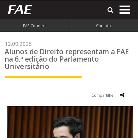
most
o
men
FAE Connect
Contato
do
site
12.09.2025
Alunos de Direito representam a FAE
na 6.ª edição do Parlamento
Universitário
Compartilhe: