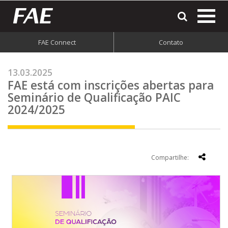
most
o
men
FAE Connect
Contato
do
site
13.03.2025
FAE está com inscrições abertas para
Seminário de Qualificação PAIC
2024/2025
Compartilhe: