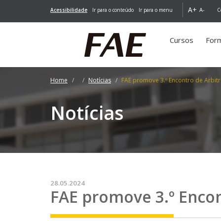
A+
A-
Acessibilidade
Ir para o conteúdo
Ir para o menu
C
Cursos
For
Home
Notícias
FAE promove 3.º Encontro de Arb
Notícias
28.05.2024
FAE promove 3.º Enco