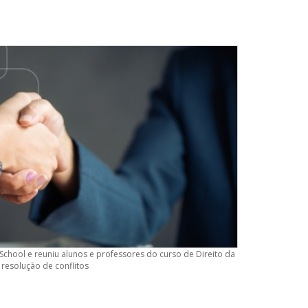
 School e reuniu alunos e professores do curso de Direito da
 resolução de conflitos