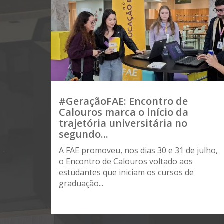
#GeraçãoFAE: Encontro de
Calouros marca o início da
trajetória universitária no
segundo...
A FAE promoveu, nos dias 30 e 31 de julho,
o Encontro de Calouros voltado aos
estudantes que iniciam os cursos de
graduação...