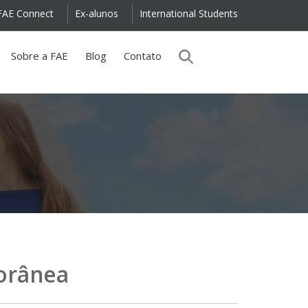
FAE Connect
Ex-alunos
International Students
Sobre a FAE
Blog
Contato
orânea