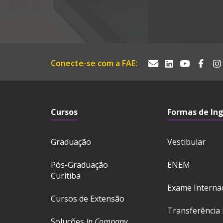
Conecte-se com a FAE:
Cursos
Formas de In
Graduação
Vestibular
Pós-Graduação
ENEM
Curitiba
Exame Interna
Cursos de Extensão
Transferência 
Soluções
In Company