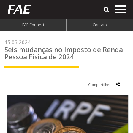
most
o
men
FAE Connect
Contato
do
site
15.03.2024
Seis mudanças no Imposto de Renda
Pessoa Física de 2024
Compartilhe: