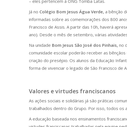
– eles pertencem à ONG Tomba Latas.
Já no
Colégio Bom Jesus Água Verde,
a bênção do
informadas sobre as comemorações dos 800 anos 
Francisco de Assis. A partir das 10h, haverá apre
ano). Desde o mês de setembro, várias atividade
Na unidade
Bom Jesus São José dos Pinhais,
no d
comunidade escolar poderão receber as bênçãos n
criação do presépio. Os alunos da Educação Infant
forma de vivenciar o legado de São Francisco de A
Valores e virtudes franciscanos
As ações sociais e solidárias já são práticas com
trabalhados dentro do Grupo. Por isso, todos os 
A educação baseada nos ensinamentos franciscanos
virtudes franciscanas trabalhadas pela equipe peda