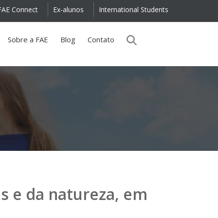
FAE Connect
Ex-alunos
International Students
Sobre a FAE
Blog
Contato
is e da natureza, em