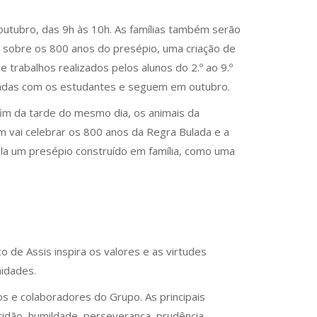
outubro, das 9h às 10h. As famílias também serão
 sobre os 800 anos do presépio, uma criação de
 trabalhos realizados pelos alunos do 2.º ao 9.º
lhadas com os estudantes e seguem em outubro.
fim da tarde do mesmo dia, os animais da
 vai celebrar os 800 anos da Regra Bulada e a
cola um presépio construído em família, como uma
co de Assis inspira os valores e as virtudes
nidades.
s e colaboradores do Grupo. As principais
atidão, humildade, perseverança, prudência,