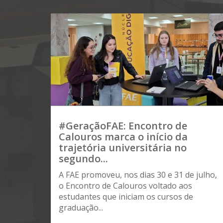
#GeraçãoFAE: Encontro de
Calouros marca o início da
trajetória universitária no
segundo...
A FAE promoveu, nos dias 30 e 31 de julho,
o Encontro de Calouros voltado aos
estudantes que iniciam os cursos de
graduação...