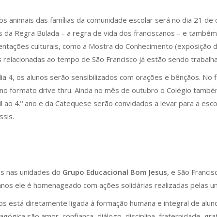
s animais das famílias da comunidade escolar será no dia 21 de 
da Regra Bulada – a regra de vida dos franciscanos – e também
sentações culturais, como a Mostra do Conhecimento (exposição de
s relacionadas ao tempo de São Francisco já estão sendo traba
ia 4, os alunos serão sensibilizados com orações e bênçãos. No 
o formato drive thru. Ainda no mês de outubro o Colégio também
il ao 4.º ano e da Catequese serão convidados a levar para a es
ssis.
uns nas unidades do
Grupo Educacional Bom Jesus,
e São Francis
anos ele é homenageado com ações solidárias realizadas pelas u
 está diretamente ligada à formação humana e integral de aluno
gógica são amor, confiança, diálogo, disciplina, fraternidade, gr