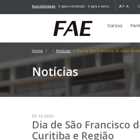
A+
A-
Acessibilidade
Ir para o conteúdo
Ir para o menu
C
Cursos
For
Home
Notícias
Dia de São Francisco de Assis é ce
Notícias
03.10.2023
Dia de São Francisco d
Curitiba e Região