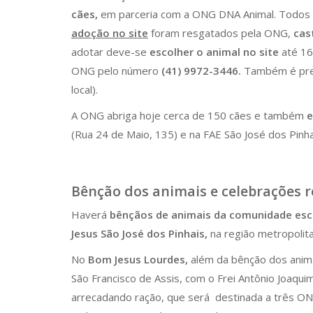
cães,
em parceria com a ONG DNA Animal. Todos
adoção no site
foram resgatados pela ONG,
cas
adotar deve-se
escolher o animal no site
até 16
ONG pelo número
(41) 9972-3446.
Também é preci
local).
A ONG abriga hoje cerca de 150 cães e também
e
(Rua 24 de Maio, 135) e na FAE São José dos Pinha
Bênção dos animais e celebrações r
Haverá
bênçãos de animais da comunidade esc
Jesus São José dos Pinhais,
na região metropolit
No
Bom Jesus Lourdes,
além da bênção dos anim
São Francisco de Assis, com o Frei Antônio Joaqui
arrecadando ração, que será destinada a três ONG