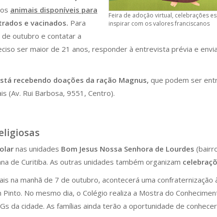
 os
animais disponíveis para
Feira de adoção virtual, celebrações 
trados e vacinados.
Para
inspirar com os valores franciscanos
 de outubro e contatar a
so ser maior de 21 anos, responder à entrevista prévia e envi
stá recebendo doações da ração Magnus,
que podem ser entre
is (Av. Rui Barbosa, 9551, Centro).
eligiosas
olar
nas unidades
Bom Jesus Nossa Senhora de Lourdes
(bairr
ana de Curitiba. As outras unidades também organizam
celebraçõ
ais na manhã de 7 de outubro, acontecerá uma confraternizaçã
m Pinto. No mesmo dia, o Colégio realiza a Mostra do Conhecimen
s da cidade. As famílias ainda terão a oportunidade de conhecer