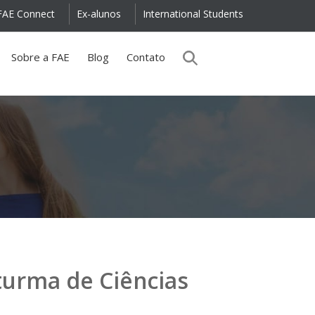
FAE Connect
Ex-alunos
International Students
Sobre a FAE
Blog
Contato
turma de Ciências