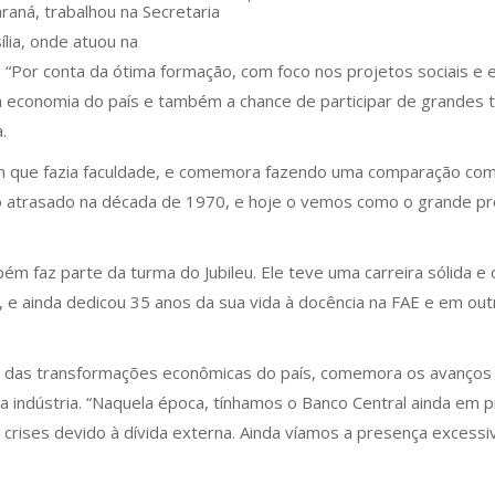
raná, trabalhou na Secretaria
lia, onde atuou na
. “Por conta da ótima formação, com foco nos projetos sociais e 
 economia do país e também a chance de participar de grandes tr
a.
em que fazia faculdade, e comemora fazendo uma comparação com
o atrasado na década de 1970, e hoje o vemos como o grande pro
 faz parte da turma do Jubileu. Ele teve uma carreira sólida e d
r, e ainda dedicou 35 anos da sua vida à docência na FAE e em 
a das transformações econômicas do país, comemora os avanços
 indústria. “Naquela época, tínhamos o Banco Central ainda em 
 e crises devido à dívida externa. Ainda víamos a presença exces