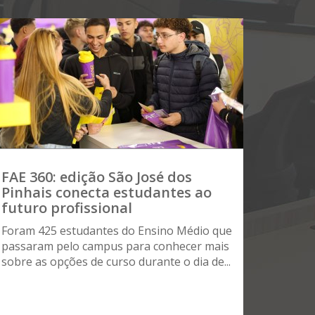
FAE 360: edição São José dos
Pinhais conecta estudantes ao
futuro profissional
Foram 425 estudantes do Ensino Médio que
passaram pelo campus para conhecer mais
sobre as opções de curso durante o dia de...