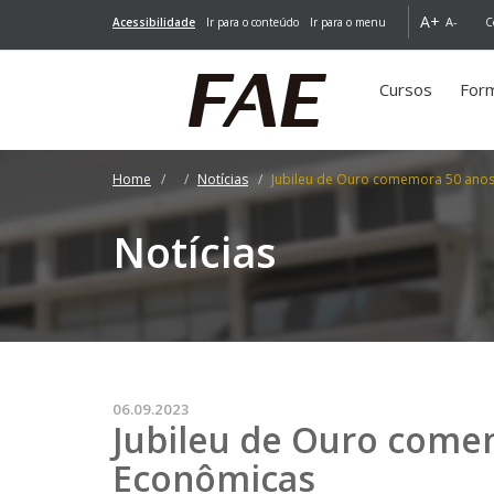
A+
A-
Acessibilidade
Ir para o conteúdo
Ir para o menu
C
Cursos
For
Home
Notícias
Jubileu de Ouro comemora 50 anos
Notícias
06.09.2023
Jubileu de Ouro comem
Econômicas