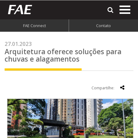
most
o
men
FAE Connect
Contato
do
site
27.01.2023
Arquitetura oferece soluções para
chuvas e alagamentos
Compartilhe: