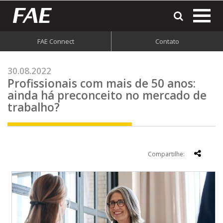
most
o
men
FAE Connect
Contato
do
site
30.08.2022
Profissionais com mais de 50 anos:
ainda há preconceito no mercado de
trabalho?
Compartilhe: