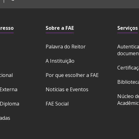
gresso
Sobre a FAE
Serviços
Palavra do Reitor
Autentic
documen
A Instituição
Certifica
cional
Por que escolher a FAE
Bibliotec
Externa
Notícias e Eventos
Núcleo d
Acadêmic
 Diploma
FAE Social
ladas