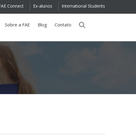
FAE Connect
Ex-alunos
International Students
Sobre a FAE
Blog
Contato