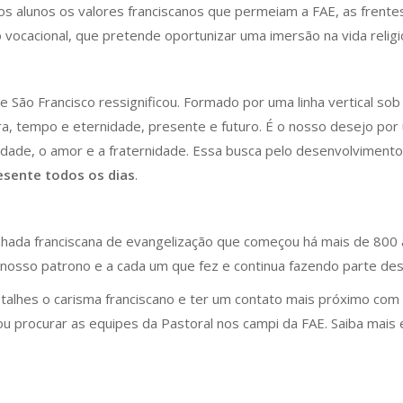
os alunos os valores franciscanos que permeiam a FAE, as frentes
vocacional, que pretende oportunizar uma imersão na vida religio
e São Francisco ressignificou. Formado por uma linha vertical s
ra, tempo e eternidade, presente e futuro. É o nosso desejo por
dade, o amor e a fraternidade. Essa busca pelo desenvolvimento 
esente todos os dias
.
nhada franciscana de evangelização que começou há mais de 800 
osso patrono e a cada um que fez e continua fazendo parte dess
alhes o carisma franciscano e ter um contato mais próximo com
 procurar as equipes da Pastoral nos campi da FAE. Saiba mais 