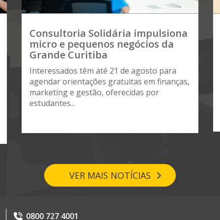
Consultoria Solidária impulsiona
micro e pequenos negócios da
Grande Curitiba
Interessados têm até 21 de agosto para
agendar orientações gratuitas em finanças,
marketing e gestão, oferecidas por
estudantes...
VER MAIS NOTÍCIAS
0800 727 4001