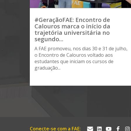
#GeraçãoFAE: Encontro de
Calouros marca o início da
trajetória universitária no
segundo...
A FAE promoveu, nos dias 30 e 31 de julho,
o Encontro de Calouros voltado aos
estudantes que iniciam os cursos de
graduação...
Conecte-se com a FAE: