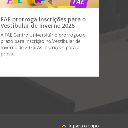
FAE prorroga inscrições para o
Vestibular de Inverno 2026
A FAE Centro Universitário prorrogou o
prazo para inscrição no Vestibular de
Inverno de 2026. As inscrições para a
prova...
Ir para o topo