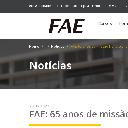
A+
A-
Acessibilidade
Ir para o conteúdo
Ir para o menu
C
Cursos
For
Home
Notícias
FAE: 65 anos de missão franciscan
Notícias
30.05.2022
FAE: 65 anos de missã