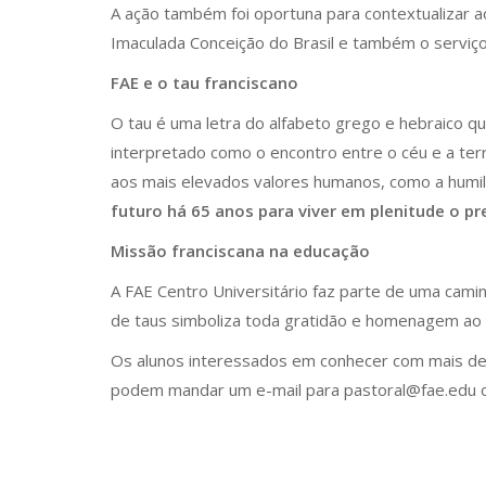
A ação também foi oportuna para contextualizar a
Imaculada Conceição do Brasil e também o serviço 
FAE e o tau franciscano
O tau é uma letra do alfabeto grego e hebraico qu
interpretado como o encontro entre o céu e a ter
aos mais elevados valores humanos, como a humil
futuro há 65 anos para viver em plenitude o pr
Missão franciscana na educação
A FAE Centro Universitário faz parte de uma cami
de taus simboliza toda gratidão e homenagem ao n
Os alunos interessados em conhecer com mais det
podem mandar um e-mail para pastoral@fae.edu ou