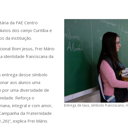
itária da FAE Centro
alunos dos
campi
Curitiba e
 da instituição.
ional Bom Jesus, Frei Mário
a identidade franciscana da
 a entrega desse símbolo
ionar aos alunos uma
o por uma diversidade de
nidade. Reforça o
ana, integral e com amor,
Entrega de taus, símbolo franciscano, 
 Campanha da Fraternidade
26)”, explica Frei Mário.