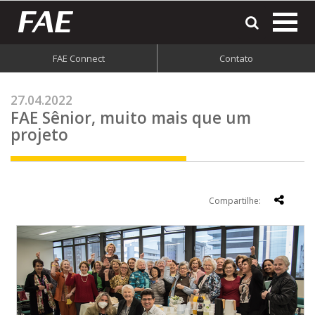
most
o
men
FAE Connect
Contato
do
site
27.04.2022
FAE Sênior, muito mais que um
projeto
Compartilhe: