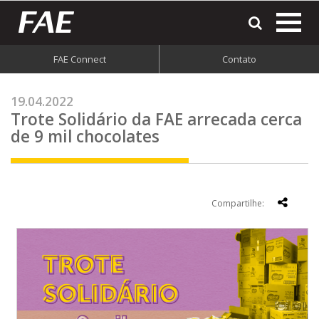
most
o
men
FAE Connect
Contato
do
site
19.04.2022
Trote Solidário da FAE arrecada cerca
de 9 mil chocolates
Compartilhe: