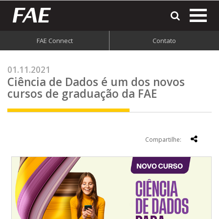
most
o
men
FAE Connect
Contato
do
site
01.11.2021
Ciência de Dados é um dos novos
cursos de graduação da FAE
Compartilhe: