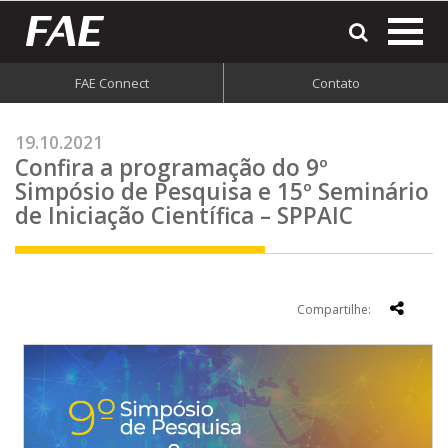
most
o
men
FAE Connect
Contato
do
site
19.10.2021
Confira a programação do 9º
Simpósio de Pesquisa e 15º Seminário
de Iniciação Científica – SPPAIC
Compartilhe: