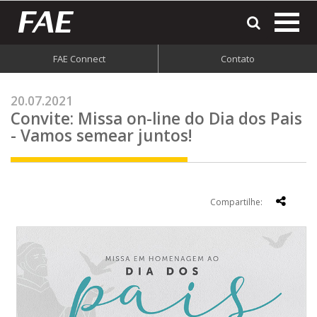
most
o
men
FAE Connect
Contato
do
site
20.07.2021
Convite: Missa on-line do Dia dos Pais
- Vamos semear juntos!
Compartilhe: