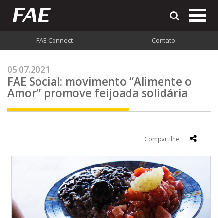
most
o
men
FAE Connect
Contato
do
site
05.07.2021
FAE Social: movimento “Alimente o
Amor” promove feijoada solidária
Compartilhe: