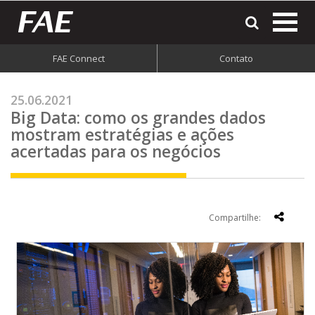
most
o
men
FAE Connect
Contato
do
site
25.06.2021
Big Data: como os grandes dados
mostram estratégias e ações
acertadas para os negócios
Compartilhe: