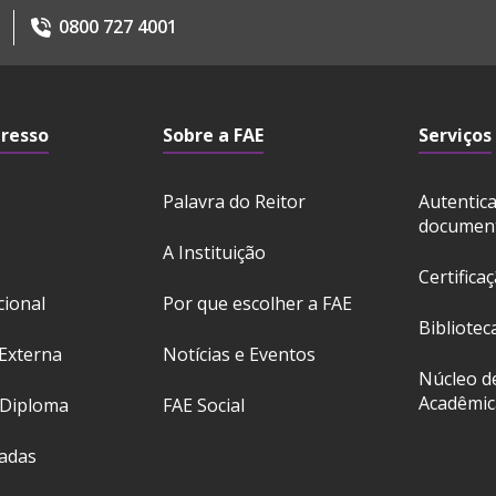
0800 727 4001
gresso
Sobre a FAE
Serviços
Palavra do Reitor
Autentic
documen
A Instituição
Certifica
cional
Por que escolher a FAE
Bibliotec
Externa
Notícias e Eventos
Núcleo d
Acadêmic
 Diploma
FAE Social
ladas