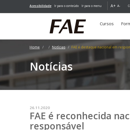
A+
A-
Acessibilidade
Ir para o conteúdo
Ir para o menu
C
Cursos
For
Home
Notícias
FAE é destaque nacional em respon
Notícias
26.11.2020
FAE é reconhecida nac
responsável