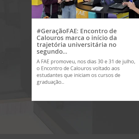
#GeraçãoFAE: Encontro de
Calouros marca o início da
trajetória universitária no
segundo...
A FAE promoveu, nos dias 30 e 31 de julho,
o Encontro de Calouros voltado aos
estudantes que iniciam os cursos de
graduação...