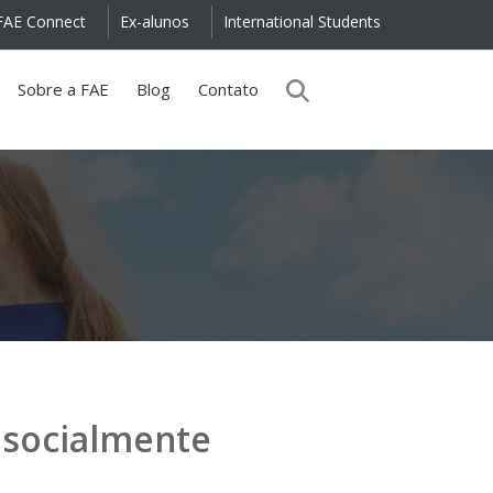
FAE Connect
Ex-alunos
International Students
Sobre a FAE
Blog
Contato
 socialmente