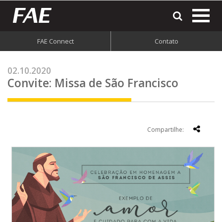
most
o
men
FAE Connect
Contato
do
site
02.10.2020
Convite: Missa de São Francisco
Compartilhe: