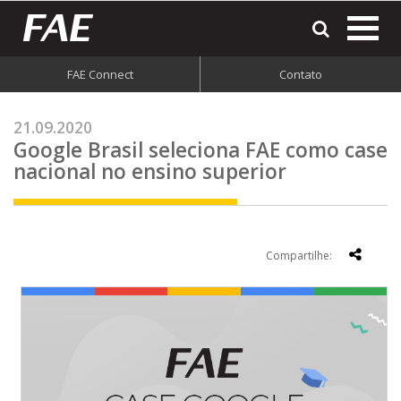
most
o
men
FAE Connect
Contato
do
site
21.09.2020
Google Brasil seleciona FAE como case
nacional no ensino superior
Compartilhe: