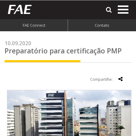
most
o
men
FAE Connect
Contato
do
site
10.09.2020
Preparatório para certificação PMP
Compartilhe: