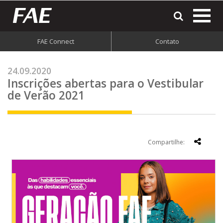
most
o
men
FAE Connect
Contato
do
site
24.09.2020
Inscrições abertas para o Vestibular
de Verão 2021
Compartilhe: