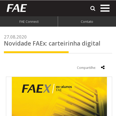
most
o
men
FAE Connect
Contato
do
site
27.08.2020
Novidade FAEx: carteirinha digital
Compartilhe: