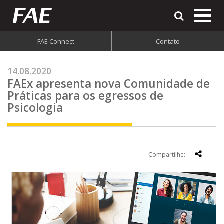
most
o
men
FAE Connect
Contato
do
site
14.08.2020
FAEx apresenta nova Comunidade de
Práticas para os egressos de
Psicologia
Compartilhe: