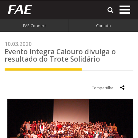
most
o
men
FAE Connect
Contato
do
site
10.03.2020
Evento Integra Calouro divulga o
resultado do Trote Solidário
Compartilhe: