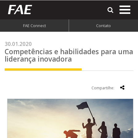
most
o
men
FAE Connect
Contato
do
site
30.01.2020
Competências e habilidades para uma
liderança inovadora
Compartilhe: