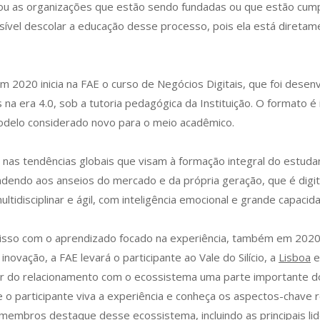
ou as organizações que estão sendo fundadas ou que estão cump
sível descolar a educação desse processo, pois ela está diretam
m 2020 inicia na FAE o curso de Negócios Digitais, que foi des
a era 4.0, sob a tutoria pedagógica da Instituição. O formato é 
odelo considerado novo para o meio acadêmico.
a nas tendências globais que visam à formação integral do estud
ndendo aos anseios do mercado e da própria geração, que é dig
ltidisciplinar e ágil, com inteligência emocional e grande capaci
sso com o aprendizado focado na experiência, também em 2020 s
inovação, a FAE levará o participante ao Vale do Silício, a
Lisboa
e
zer do relacionamento com o ecossistema uma parte importante 
e o participante viva a experiência e conheça os aspectos-chave 
 membros destaque desse ecossistema, incluindo as principais li