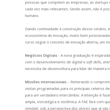
pessoas que compõem as empresas, as
startups
cada vez mais relevantes. Sendo assim, não é pos
humano.
Dando continuidade à construção desse cenário, e
ecossistema de inovação, muito bem posicionadas n
curso segue o conceito de inovação aberta, um m
Negócios Digitais
- A nova graduação é inspirad
com o desenvolvimento de
digital
e
soft skills
, ate
necessita de desenvoltura para lidar de maneira mu
Missões internacionais
– Reiterando o compromi
visitas programadas para os principais celeiros de 
para um verdadeiro intercâmbio. A intenção é fa
ampla, estratégica e sistêmica. A FAE fará com qu
mindset
, sob a perspectiva dos atores que já são