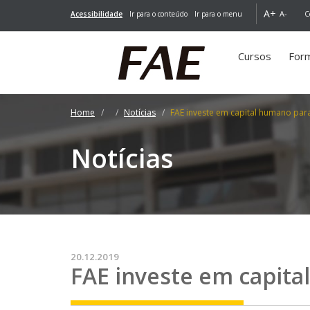
A+
A-
Acessibilidade
Ir para o conteúdo
Ir para o menu
C
Cursos
For
Home
Notícias
FAE investe em capital humano para
Notícias
20.12.2019
FAE investe em capita