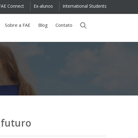
FAE Connect
Ex-alunos
International Students
Sobre a FAE
Blog
Contato
 futuro