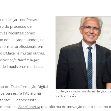
de lançar tendências
tro do processo de
tivas recentes como:
ção nos Estados Unidos, na
a formar profissionais em
do
BMaker
e muitas outras.
volver
soft
,
hard
e
digital
es de impulsionar mudanças
so de Transformação Digital
Conheça as iniciativas da instituição
ros países, “a FAE é uma
transformação
ente”! O especialista,
çamento da
GazzConecta
(plataforma de inovação que tem como 