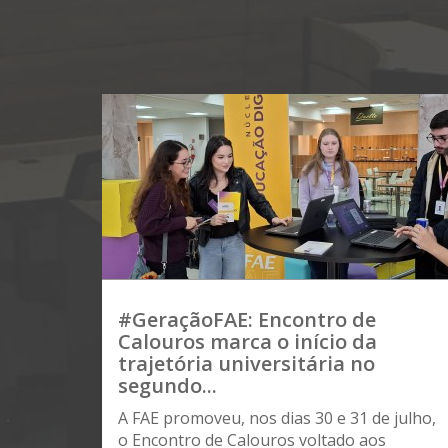
#GeraçãoFAE: Encontro de
Calouros marca o início da
trajetória universitária no
segundo...
A FAE promoveu, nos dias 30 e 31 de julho,
o Encontro de Calouros voltado aos