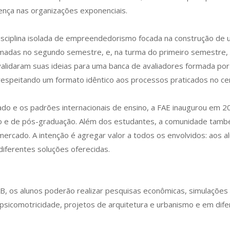
ença nas organizações exponenciais.
isciplina isolada de empreendedorismo focada na construção de u
formadas no segundo semestre, e, na turma do primeiro semestre, 
alidaram suas ideias para uma banca de avaliadores formada por
espeitando um formato idêntico aos processos praticados no ce
ado e os padrões internacionais de ensino, a FAE inaugurou em 
o e de pós-graduação. Além dos estudantes, a comunidade també
mercado. A intenção é agregar valor a todos os envolvidos: aos a
diferentes soluções oferecidas.
B, os alunos poderão realizar pesquisas econômicas, simulações
e psicomotricidade, projetos de arquitetura e urbanismo e em dif