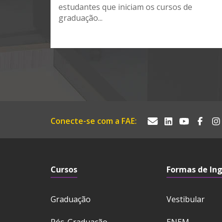
estudantes que iniciam os cursos de
graduação...
Conecte-se com a FAE:
Cursos
Formas de In
Graduação
Vestibular