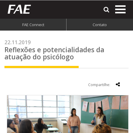
most
o
men
FAE Connect
Contato
do
site
22.11.2019
Reflexões e potencialidades da
atuação do psicólogo
Compartilhe: