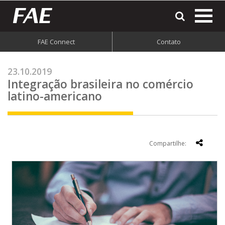
most
o
men
FAE Connect
Contato
do
site
23.10.2019
Integração brasileira no comércio
latino-americano
Compartilhe: