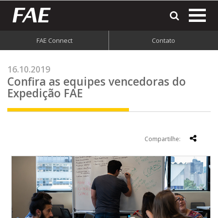
most
o
men
FAE Connect
Contato
do
site
16.10.2019
Confira as equipes vencedoras do
Expedição FAE
Compartilhe: